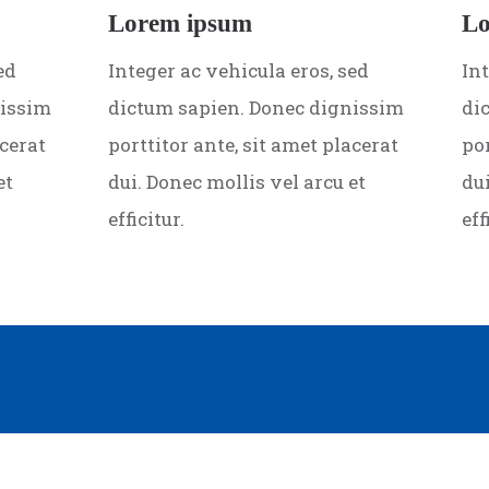
Lorem ipsum
Lo
ed
Integer ac vehicula eros, sed
Int
nissim
dictum sapien. Donec dignissim
di
acerat
porttitor ante, sit amet placerat
por
et
dui. Donec mollis vel arcu et
dui
efficitur.
eff