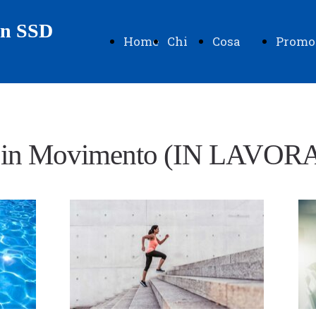
on SSD
Home
Chi
Cosa
Promo
Page
siamo
facciamo
 in Movimento (IN LAVO